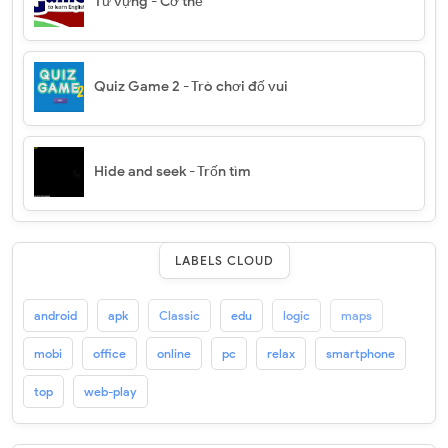
Từ vựng - Cơ thể
Quiz Game 2 - Trò chơi đố vui
Hide and seek - Trốn tìm
LABELS CLOUD
android
apk
Classic
edu
logic
maps
mobi
office
online
pc
relax
smartphone
top
web-play