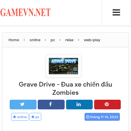
›
›
›
›
Home
online
pc
relax
web-play
Grave Drive - Đua xe chiến đấu
Zombies
online
pc
tháng 11 14, 2023