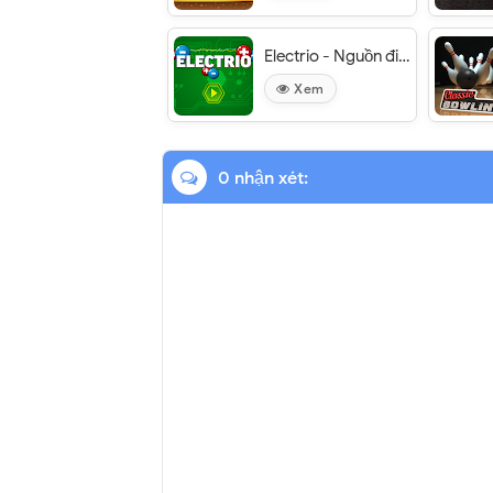
Electrio - Nguồn điện âm dương
Xem
0 nhận xét: