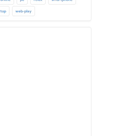
top
web-play