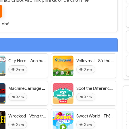
y nhấp chuột vào link phía dưới để chơi nhé
i nhé
City Hero - Anh hùng thành phố
Volleymal - Sở thú bóng chuyền
Xem
Xem
MachineCarnage - Chú lính chì và cỗ máy
Spot the Diferences - Tìm kiếm sự khác biệt
Xem
Xem
Wrecked - Vòng tròn đua xe
Sweet World - Thế giới kẹo ngọt
Xem
Xem