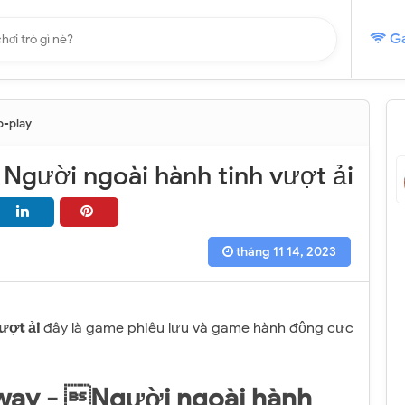
Ga
-play
 Người ngoài hành tinh vượt ải
tháng 11 14, 2023
ượt ải
đây là game phiêu lưu và game hành động cực
n way - Người ngoài hành