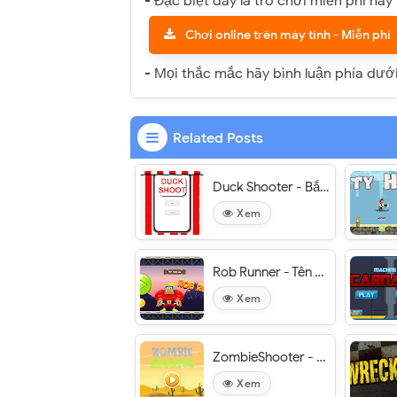
- Đặc biệt đây là trò chơi miễn phí hã
Chơi online trên máy tính - Miễn phí
- Mọi thắc mắc hãy bình luận phía dướ
Related Posts
Duck Shooter - Bắn vịt
Xem
Rob Runner - Tên cướp Rob
Xem
ZombieShooter - Anh hùng Zombies
Xem