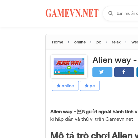
›
›
›
›
Home
online
pc
relax
web
Alien way -
online
pc
Alien way - Người ngoài hành tinh v
kì hấp dẫn và thú vị trên Gamevn.net
Mô tả trò chơi Alie