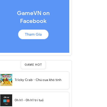
GameVN on
Facebook
Tham Gia
GAME HOT
Tricky Crab - Chú cua khó tính
0h h1 - 0h h1 trí tuệ