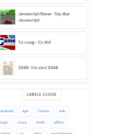
Javascript Racer -Tay đua
Javascript
Từ vựng - Cơ thể
2048 -Trò chơi 2048
LABELS CLOUD
android
apk
Classic
edu
logic
maps
mobi
office
online
pc
relax
smartphone