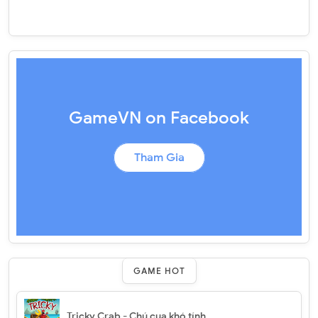
GameVN on Facebook
Tham Gia
GAME HOT
Tricky Crab - Chú cua khó tính