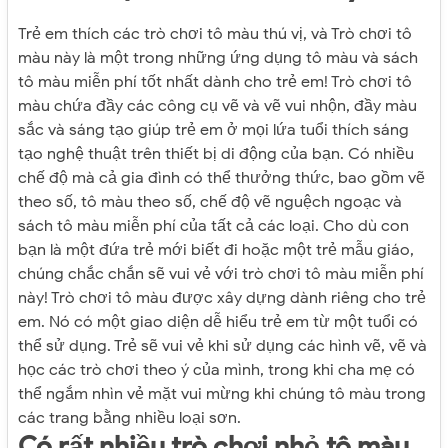
Trẻ em thích các trò chơi tô màu thú vị, và Trò chơi tô
màu này là một trong những ứng dụng tô màu và sách
tô màu miễn phí tốt nhất dành cho trẻ em! Trò chơi tô
màu chứa đầy các công cụ vẽ và vẽ vui nhộn, đầy màu
sắc và sáng tạo giúp trẻ em ở mọi lứa tuổi thích sáng
tạo nghệ thuật trên thiết bị di động của bạn. Có nhiều
chế độ mà cả gia đình có thể thưởng thức, bao gồm vẽ
theo số, tô màu theo số, chế độ vẽ nguệch ngoạc và
sách tô màu miễn phí của tất cả các loại. Cho dù con
bạn là một đứa trẻ mới biết đi hoặc một trẻ mẫu giáo,
chúng chắc chắn sẽ vui vẻ với trò chơi tô màu miễn phí
này! Trò chơi tô màu được xây dựng dành riêng cho trẻ
em. Nó có một giao diện dễ hiểu trẻ em từ một tuổi có
thể sử dụng. Trẻ sẽ vui vẻ khi sử dụng các hình vẽ, vẽ và
học các trò chơi theo ý của mình, trong khi cha mẹ có
thể ngắm nhìn vẻ mặt vui mừng khi chúng tô màu trong
các trang bằng nhiều loại sơn.
Có rất nhiều trò chơi nhỏ tô màu