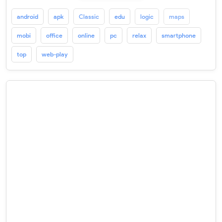
android
apk
Classic
edu
logic
maps
mobi
office
online
pc
relax
smartphone
top
web-play