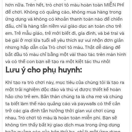
hơn nữa. Trên hết, trò chơi tô màu hoàn toàn MIỄN PHÍ
để chơi. Không có quảng cáo, không mua hàng trong
ứng dụng và không có khoản thanh toán nào để chiến
đấu, chỉ là hàng tấn niềm vui giáo dục an toàn cho trẻ
em. Trẻ mẫu giáo, trẻ mới biết đi, gia đình, và bé trai và
bé gái ở mọi lứa tuổi sẽ yêu thích sự vui nhộn đơn giản
nhưng hấp dẫn của Trò chơi tô màu. Thật dễ dàng để
bắt đầu tô màu chỉ bằng một vài thao tác trên màn hình
và có thể con bạn sẽ tạo ra một kiệt tác thu nhỏ!
Lưu ý cho phụ huynh:
Khi tạo ra trò chơi này, mục tiêu của chúng tôi là tạo ra
một trải nghiệm độc đáo và thú vị được thiết kế hoàn
hảo cho trẻ em. Bản thân chúng ta là cha mẹ và chúng
ta biết làm thế nào quảng cáo và paywalls có thể cản
trở các gia đình tận hưởng thời gian vui chơi cùng
nhau. Trò chơi tô màu là hoàn toàn miễn phí. Bạn sẽ
không tìm thấy bất kỳ giao dịch mua trong ứng dụng